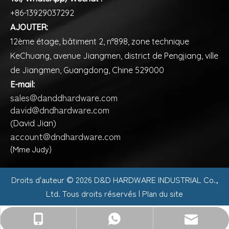
+86-13929037292
AJOUTER:
12ème étage, bâtiment 2, n°898, zone technique
KeChuang, avenue Jiangmen, district de Pengjiang, ville
de Jiangmen, Guangdong, Chine 529000
E-mail:
sales@danddhardware.com
david@dndhardware.com
(David Jian)
account@dndhardware.com
(Mme Judy)
Droits d'auteur ©️
2026
D&D HARDWARE INDUSTRIAL Co.,
Ltd. Tous droits réservés |
Plan du site
sales@danddhardware.com
+86-13929037292
+86-13929037292