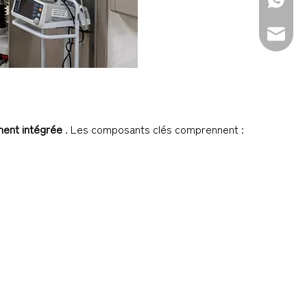
+86-139
sales@d
ement intégrée
. Les composants clés comprennent :