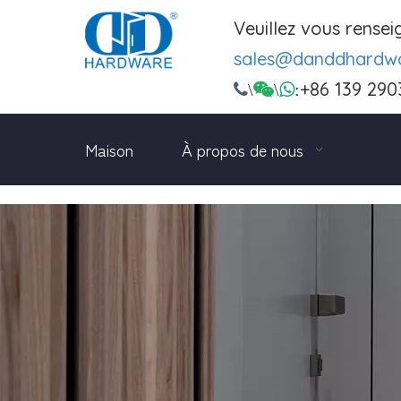
Veuillez vous rense
sales@danddhardw
+86 139 290

\

\

:
Maison
À propos de nous