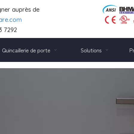
igner auprès de
are.com
3 7292
Quincaillerie de porte
Solutions
P