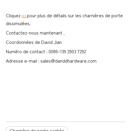
Cliquez
ici
pour plus de détails sur les charnières de porte
dissimulées.
Contactez-nous maintenant
.
Coordonnées de David Jian
Numéro de contact : 0086-139 2903 7292
Adresse e-mail : sales@danddhardware.com
fabricant de charnières cachées
fabricant de charnière de porte cachée
charnière de porte cachée
Charnière de porte cachée