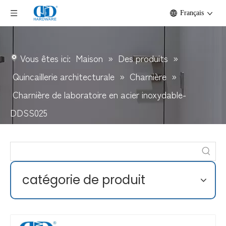
Français
Vous êtes ici:
Maison
»
Des produits
»
Quincaillerie architecturale
»
Charnière
»
Charnière de laboratoire en acier inoxydable-
DDSS025
catégorie de produit