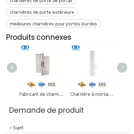
charnières de porte de portail
charnières de porte extérieure
meilleures charnières pour portes lourdes
Produits connexes
Fabricant de charnière de porte métallique en acier inoxydable à deux articulations en Chine Charnière montante-DDSS016
Charnière à mortaise complète en acier inoxydable, charnière à piano continue pour porte robuste-DDSS050
Demande de produit
Sujet
*