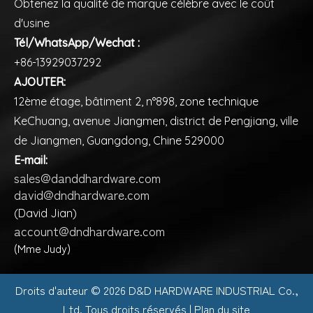
Obtenez la qualité de marque célèbre avec le coût
d'usine
Tél/WhatsApp/Wechat :
+86-13929037292
AJOUTER:
12ème étage, bâtiment 2, n°898, zone technique
KeChuang, avenue Jiangmen, district de Pengjiang, ville
de Jiangmen, Guangdong, Chine 529000
E-mail:
sales@danddhardware.com
david@dndhardware.com
(David Jian)
account@dndhardware.com
(Mme Judy)
Droits d'auteur ©️
2026
D&D HARDWARE INDUSTRIAL Co.,
Ltd. Tous droits réservés |
Plan du site